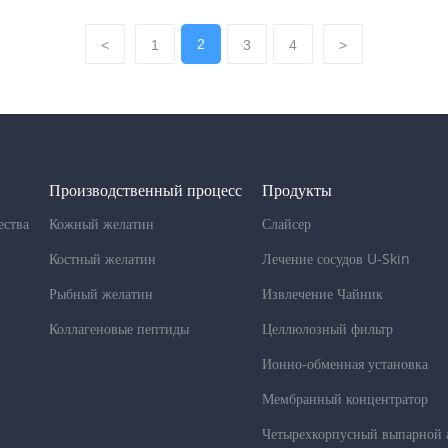
2
<
1
3
4
>
Производственный процесс
Продукты
ства
Кожный желатин
Слайсер
Костный желатин
Лечение сосудов U-Skin
Рыбный желатин
Извлечение Чайник
Коллагеновые пептиды
Целлюлозный фильтр
Ионно-обменная установка
Мембранный концентратор
Четырехкорпусный выпарной 