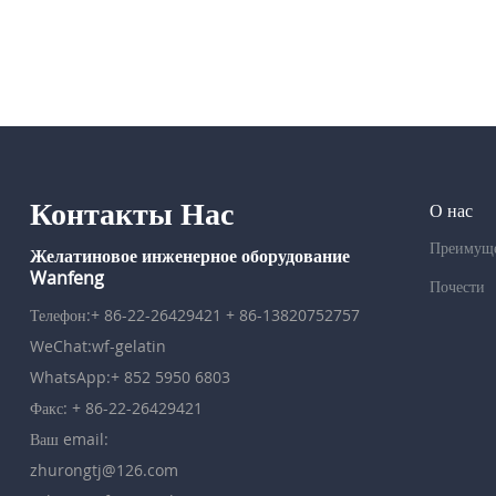
Контакты Нас
О нас
Преимуще
Желатиновое инженерное оборудование
Wanfeng
Почести
Телефон:
+ 86-22-26429421
+ 86-13820752757
WeChat:wf-gelatin
WhatsApp:
+ 852 5950 6803
Факс:
+ 86-22-2642942
1
Ваш email:
zhurongtj@126.com