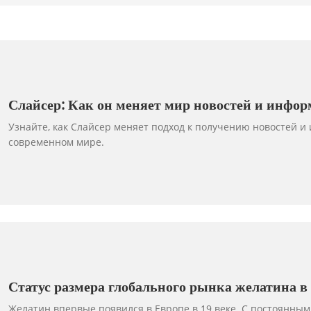
Слайсер: Как он меняет мир новостей и инфо
Узнайте, как Слайсер меняет подход к получению новостей и
современном мире.
Статус размера глобального рынка желатина в 
распределение потребления по регионам
Желатин впервые появился в Европе в 19 веке. С постоянным