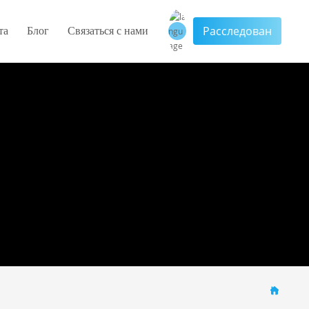
Расследован
та
Блог
Связаться с нами
العربية
Российская
English
中文简体
España