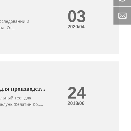
03
исследовании и
2020/04
на. От
ны-импортера до
 современного
ик индустрии
изводство,
ерство по масштабам
24
для производства
tin Co., Ltd.
льный тест для
2018/06
ьлунь Желатин Ко.,