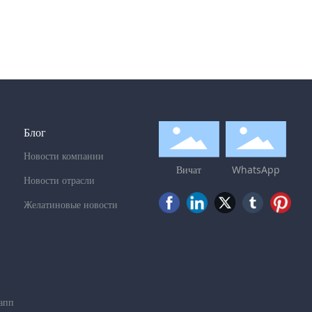
Блог
Новости компании
Вичат
WhatsApp
Новости отрасли
Желатиновые новости
апп