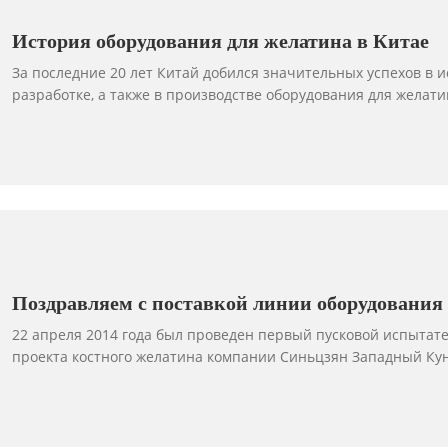
История оборудования для желатина в Китае
За последние 20 лет Китай добился значительных успехов в 
разработке, а также в производстве оборудования для желати
технологической отсталости до мирового лидерства, от стра
страны-экспортера, производство и поставка отечественного
оборудования для желатина изменили производственный обл
желатина и реализовали крупномасштабное, современное про
значительное развитие производства желатина, мировое лид
производства и техническому уровню.
Поздравляем с поставкой линии оборудования 
желатина в компанию Xinjiang West Kunlun Gela
22 апреля 2014 года был проведен первый пусковой испытате
проекта костного желатина компании Синьцзян Западный Кун
Лтд. Эта линия по производству желатина была поставлена.